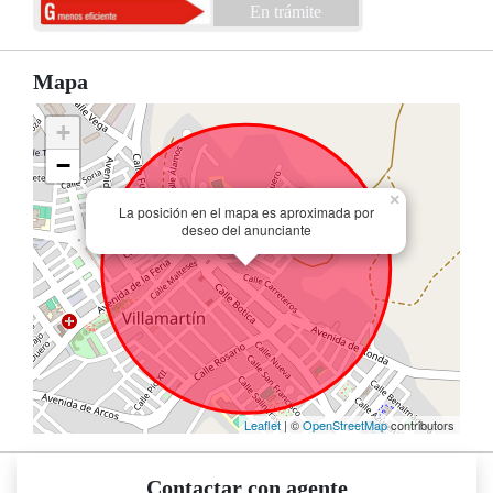
En trámite
Mapa
+
−
×
La posición en el mapa es aproximada por
deseo del anunciante
Leaflet
| ©
OpenStreetMap
contributors
Contactar con agente