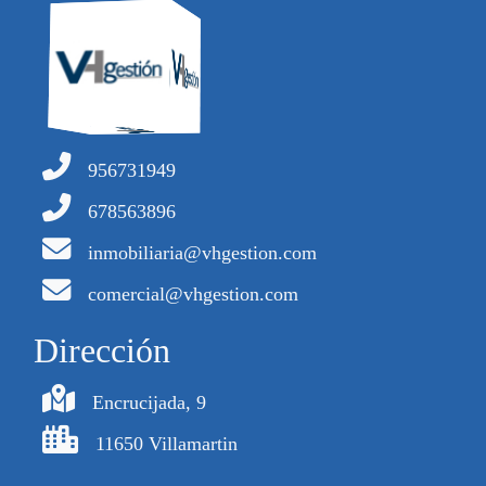
956731949
678563896
inmobiliaria@vhgestion.com
comercial@vhgestion.com
Dirección
Encrucijada, 9
11650 Villamartin