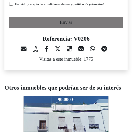
He leído y acepto las condiciones de uso y
política de privacidad
Enviar
Referencia: V0206
Visitas a este inmueble: 1775
Otros inmuebles que podrían ser de su interés
V0206
V0206
90.000 €
90.000 €