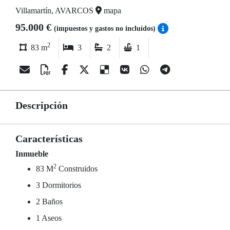
Villamartín, AVARCOS
mapa
95.000 €
(impuestos y gastos no incluídos)
2
83 m
3
2
1
Descripción
Características
Inmueble
2
83 M
Construidos
3 Dormitorios
2 Baños
1 Aseos