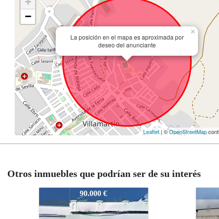
+
−
×
La posición en el mapa es aproximada por
deseo del anunciante
Leaflet
| ©
OpenStreetMap
cont
Otros inmuebles que podrían ser de su interés
V0087
V008
90.000 €