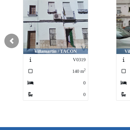
Previous
Villamartín / TACON
Vi
V0319
2
140
m
0
0