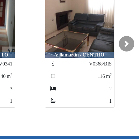
Next
TUTO
Villamartín / CENTRO
V0341
V0368/BIS
2
2
140
m
116
m
3
2
1
1