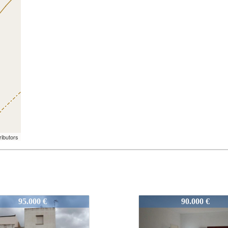
ributors
7
V0087
95.000 €
90.000 €