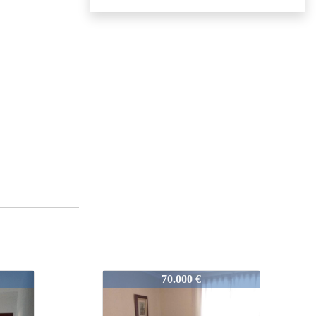
V0087
70.000 €