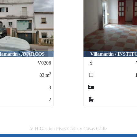
llamartín / AVARCOS
Villamartín / INSTI
V0206
2
83
m
3
2
V H Gestion Pisos Cádiz y Casas Cádiz