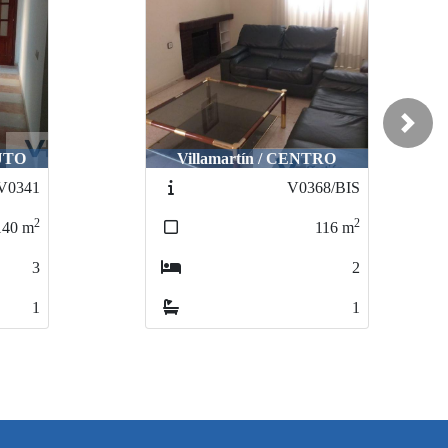
Next
TUTO
Villamartín / CENTRO
V0341
V0368/BIS
2
2
140
m
116
m
3
2
1
1