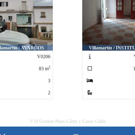
llamartín / AVARCOS
Villamartín / INSTI
V0206
2
83
m
3
2
V H Gestion Pisos Cádiz y Casas Cádiz