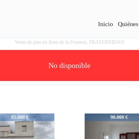
Inicio
Quiénes
Venta de piso en Jerez de la Frontera, FRATERNIDAD
No disponible
784191
VS60784191
95.000 €
90.000 €