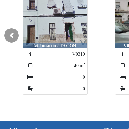
Previous
Villamartín / TACON
Vi
V0319
2
140
m
0
0