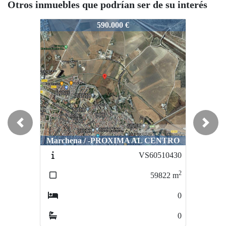
Otros inmuebles que podrían ser de su interés
V0603
V0603
590.000 €
400.000 €
Previous
Next
Castilleja de la Cuesta / Centro comercial
Marchena / -PROXIMA AL CENTRO
Airesur
VS60510430
VS60484886
2
2
59822
m
1063
m
0
0
0
0