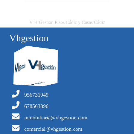
V H Gestion Pisos Cádiz y Casas Cádiz
Vhgestion
956731949
678563896
inmobiliaria@vhgestion.com
comercial@vhgestion.com