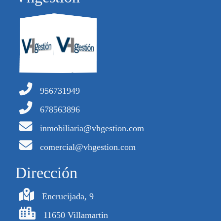
956731949
678563896
inmobiliaria@vhgestion.com
comercial@vhgestion.com
Dirección
Encrucijada, 9
11650 Villamartin