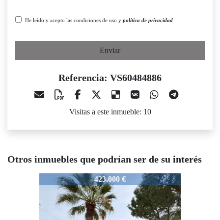
He leído y acepto las condiciones de uso y
política de privacidad
Enviar
Referencia: VS60484886
Visitas a este inmueble: 10
Otros inmuebles que podrían ser de su interés
VS60484886
VS60484886
423.000 €
590.000 €