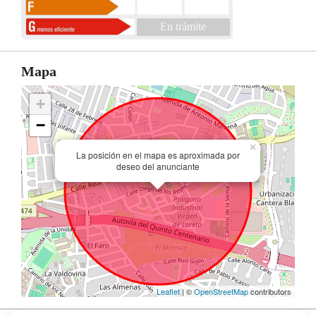
En trámite
Mapa
+
−
×
La posición en el mapa es aproximada por
deseo del anunciante
Leaflet
| ©
OpenStreetMap
contributors