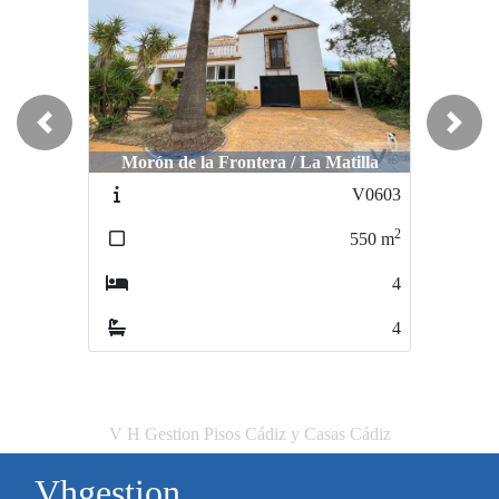
Previous
Next
Morón de la Frontera / La Matilla
Marchena / -PROXIMA AL CENT
V0603
VS605104
2
550
m
59822
4
4
V H Gestion Pisos Cádiz y Casas Cádiz
Vhgestion