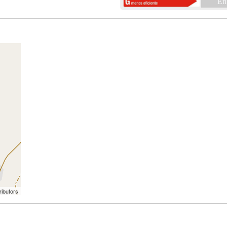
En
ributors