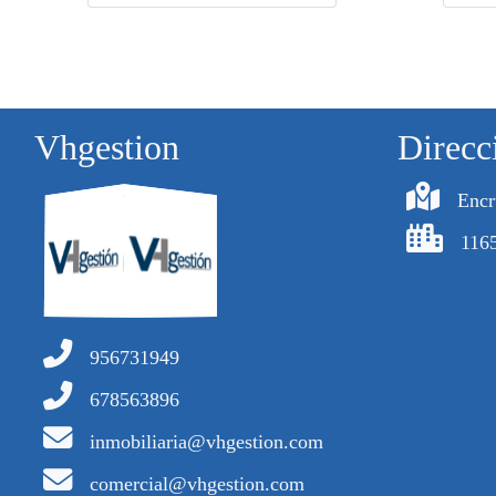
Vhgestion
Direcc
Encr
1165
956731949
678563896
inmobiliaria@vhgestion.com
comercial@vhgestion.com