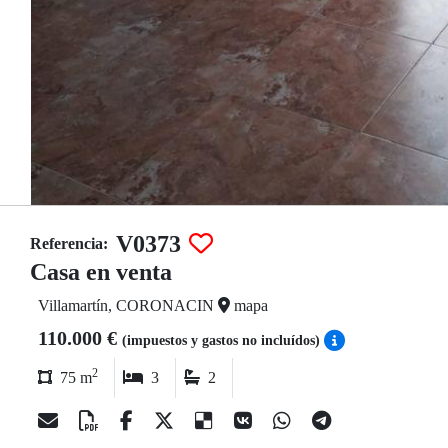
V0373
Referencia:
Casa en venta
Villamartín, CORONACIN
mapa
110.000 €
(impuestos y gastos no incluídos)
2
75 m
3
2