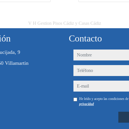
V H Gestion Pisos Cádiz y Casas Cádiz
ión
Contacto
ucijada, 9
nombre
0 Villamartin
teléfono
e-mail
He leído y acepto las condiciones d
privacidad