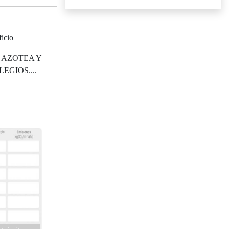
icio
 AZOTEA Y
GIOS....