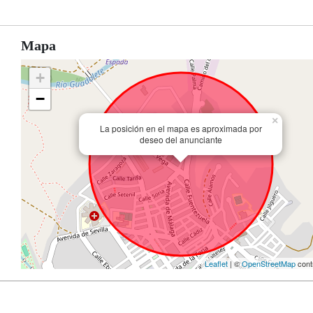
Mapa
+
−
×
La posición en el mapa es aproximada por
deseo del anunciante
Leaflet
| ©
OpenStreetMap
cont