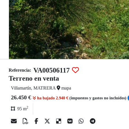
VA00506117
Referencia:
Terreno en venta
Villamartín, MATRERA
mapa
26.450 €
ha bajado 2.940 €
(impuestos y gastos no incluídos)
2
95 m