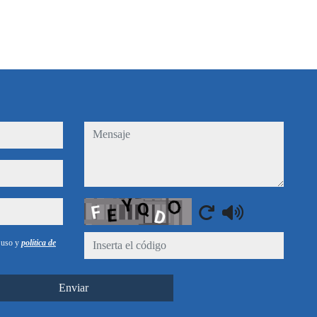
mensaje
Captcha
e uso y
política de
Enviar