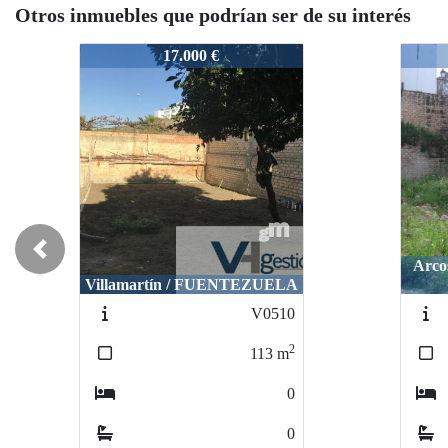
Otros inmuebles que podrían ser de su interés
VA00506117
VA00506117
VA00506117
17.000 €
34.00
34.0
Previous
Arcos de la Fron
Arcos de la Fro
Villamartín / FUENTEZUELA
baj
ba
V0510
VUN
VU
2
113
m
0
0