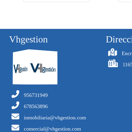
Vhgestion
Direcc
Encr
1165
956731949
678563896
inmobiliaria@vhgestion.com
comercial@vhgestion.com