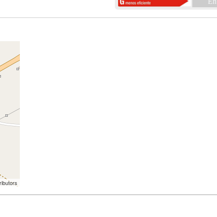
En
ributors