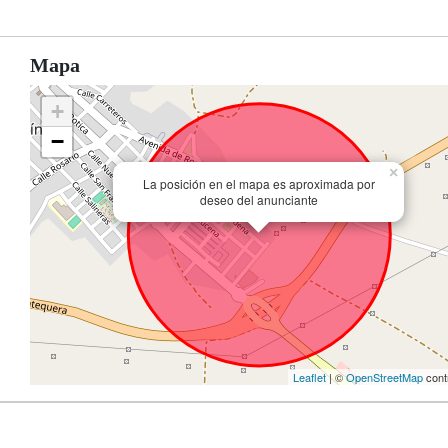
Mapa
+
−
×
La posición en el mapa es aproximada por
deseo del anunciante
Leaflet
| ©
OpenStreetMap
cont