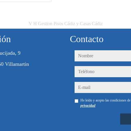
V H Gestion Pisos Cádiz y Casas Cádiz
ión
Contacto
ucijada, 9
nombre
0 Villamartin
teléfono
e-mail
He leído y acepto las condiciones d
privacidad