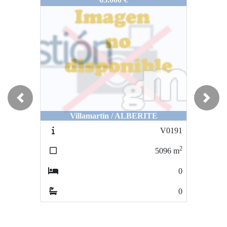
Previous
Next
Villamartín / ALBERITE
V0191
2
5096
m
0
0