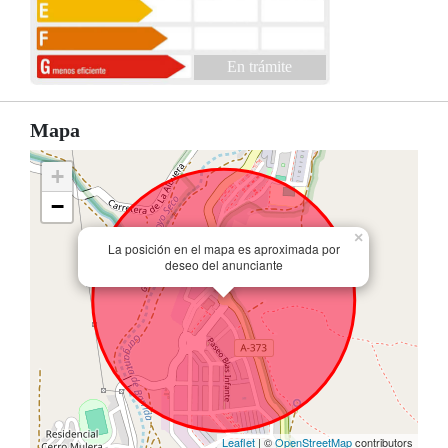
En trámite
Mapa
+
−
×
La posición en el mapa es aproximada por
deseo del anunciante
Leaflet
| ©
OpenStreetMap
contributors