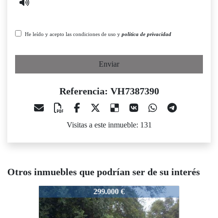
He leído y acepto las condiciones de uso y
política de privacidad
Enviar
Referencia: VH7387390
Visitas a este inmueble: 131
Otros inmuebles que podrían ser de su interés
VH7387390
VH7387390
299.000 €
750.000 €