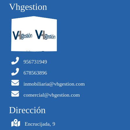
Vhgestion
956731949
678563896
inmobiliaria@vhgestion.com
comercial@vhgestion.com
Dirección
Encrucijada, 9