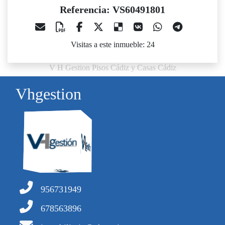
Referencia: VS60491801
Visitas a este inmueble: 24
V H Gestion Pisos Cádiz y Casas Cádiz
Vhgestion
956731949
678563896