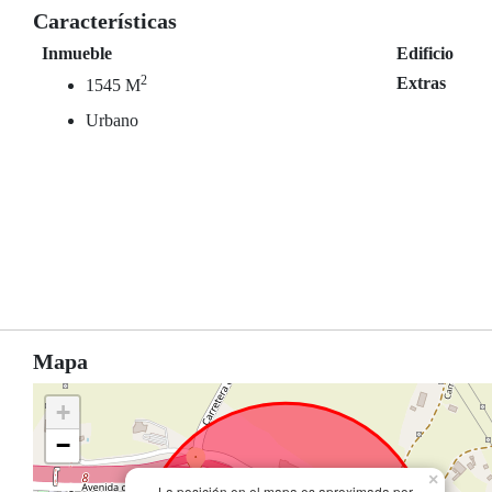
Características
Inmueble
Edificio
2
Extras
1545 M
Urbano
Mapa
+
−
×
La posición en el mapa es aproximada por