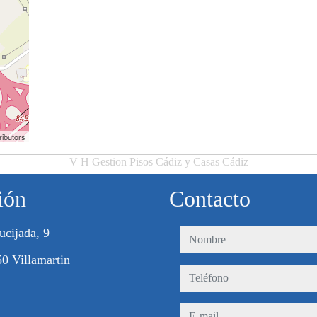
ributors
V H Gestion Pisos Cádiz y Casas Cádiz
ión
Contacto
ucijada, 9
nombre
0 Villamartin
teléfono
e-mail