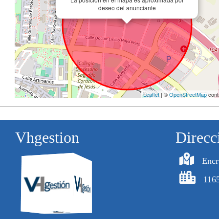
deseo del anunciante
Leaflet
| ©
OpenStreetMap
cont
Vhgestion
Direcc
Encr
1165