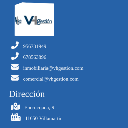
956731949
678563896
inmobiliaria@vhgestion.com
comercial@vhgestion.com
Dirección
Encrucijada, 9
11650 Villamartin