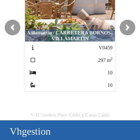
Previous
Next
Villamartín / CARRETERA BORNOS-
VILLAMARTIN
V0459
2
297
m
10
10
V H Gestion Pisos Cádiz y Casas Cádiz
Vhgestion