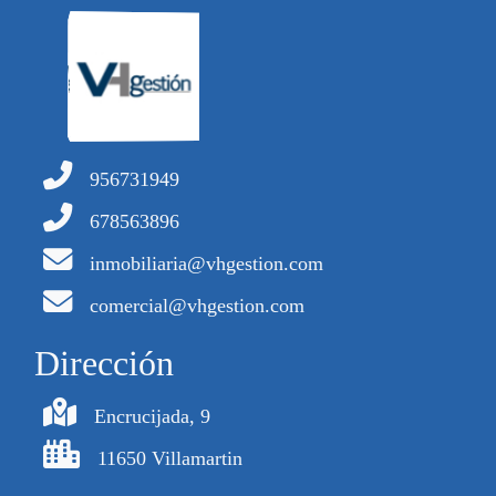
956731949
678563896
inmobiliaria@vhgestion.com
comercial@vhgestion.com
Dirección
Encrucijada, 9
11650 Villamartin