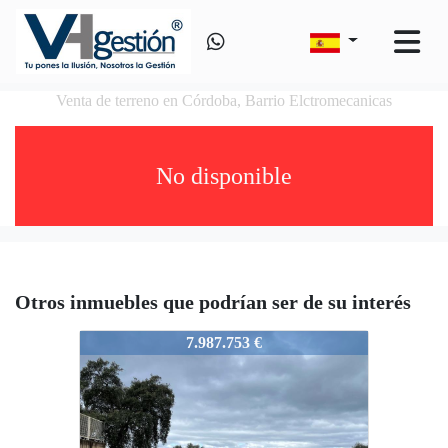
Venta de terreno en Córdoba, Barrio Elctromecanicas
No disponible
Otros inmuebles que podrían ser de su interés
VS6124938
7.987.753 €