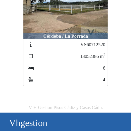
Córdoba / La Porrada
VS60712520
2
13052386
m
6
4
V H Gestion Pisos Cádiz y Casas Cádiz
Vhgestion