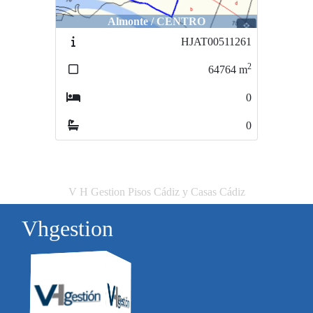
Almonte / CENTRO
HJAT00511261
2
64764
m
0
0
V H Gestion Pisos Cádiz y Casas Cádiz
Vhgestion