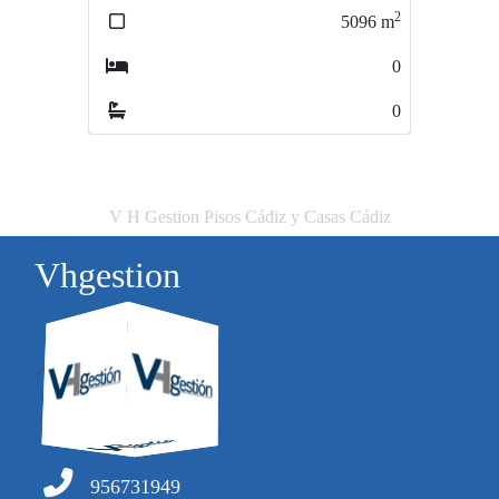
2
5096
m
600
0
0
V H Gestion Pisos Cádiz y Casas Cádiz
Vhgestion
956731949