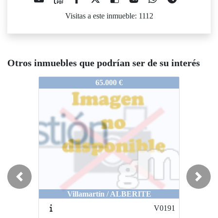
Visitas a este inmueble: 1112
Otros inmuebles que podrían ser de su interés
VS60516078
VS60516078
65.000 €
100.000 €
Previous
Next
Villamartín / ALBERITE
Villamartín / AVDA MALAGA
V0191
V01