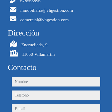
678563896
inmobiliaria@vhgestion.com
comercial@vhgestion.com
Dirección
Encrucijada, 9
11650 Villamartin
Contacto
nombre
teléfono
e-mail