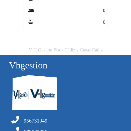
0
0
V H Gestion Pisos Cádiz y Casas Cádiz
Vhgestion
956731949