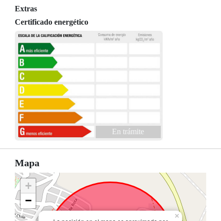
Extras
Certificado energético
En trámite
Mapa
+
−
×