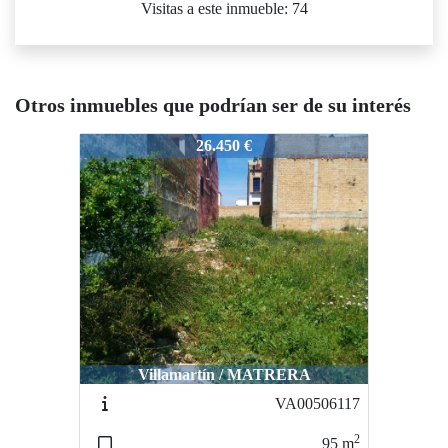
Visitas a este inmueble: 74
Otros inmuebles que podrían ser de su interés
VUNICJ23779822
26.450 €
Villamartín / MATRERA
VA00506117
2
95
m