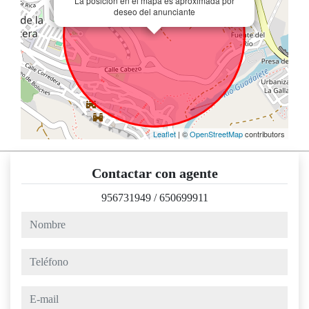
La posición en el mapa es aproximada por
deseo del anunciante
Leaflet
| ©
OpenStreetMap
contributors
Contactar con agente
956731949
/
650699911
nombre
teléfono
e-mail