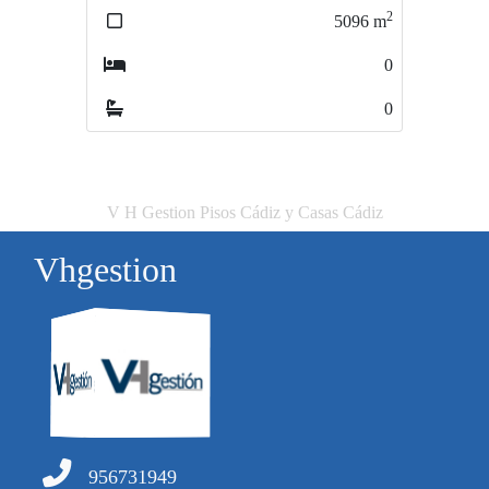
2
5096
m
0
0
V H Gestion Pisos Cádiz y Casas Cádiz
Vhgestion
956731949