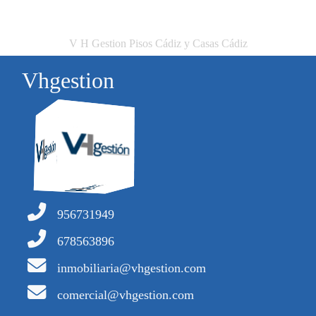
V H Gestion Pisos Cádiz y Casas Cádiz
Vhgestion
956731949
678563896
inmobiliaria@vhgestion.com
comercial@vhgestion.com