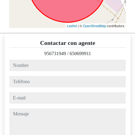
Leaflet
| ©
OpenStreetMap
contributors
Contactar con agente
956731949
/
650699911
nombre
teléfono
e-mail
mensaje