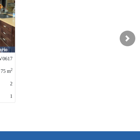
Next
orio
V0617
2
75
m
2
1