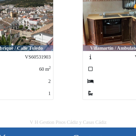
brique / Calle Toledo
Villamartín / Ambulat
VS60531903
2
60
m
2
1
V H Gestion Pisos Cádiz y Casas Cádiz