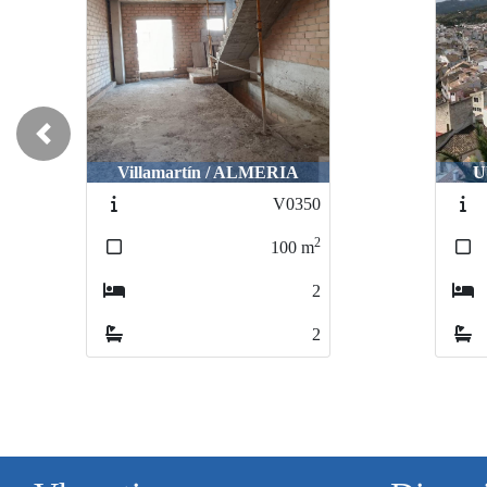
Previous
Villamartín / ALMERIA
U
V0350
2
100
m
2
2