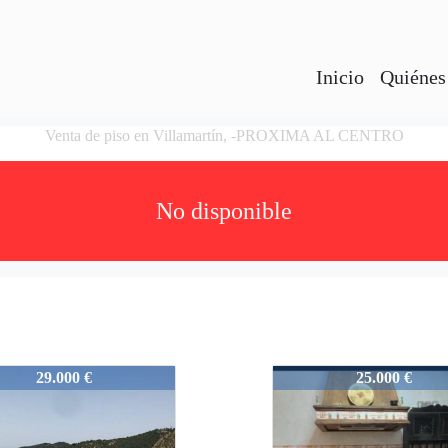
Inicio
Quiénes
Venta de piso en Villamartín, -PROXIMA AL CENTRO
No disponible
236235
VHA7236235
29.000 €
25.000 €