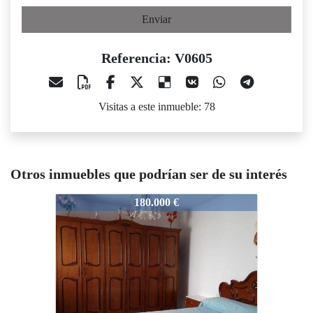
Enviar
Referencia: V0605
Visitas a este inmueble: 78
Otros inmuebles que podrían ser de su interés
V0605
V0605
V
180.000 €
160.000 €