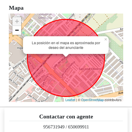
Mapa
+
−
×
La posición en el mapa es aproximada por
deseo del anunciante
Leaflet
| ©
OpenStreetMap
contributors
Contactar con agente
956731949
/
650699911