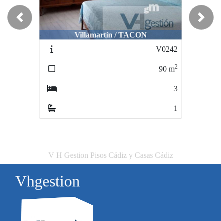
Previous
Next
Villamartín / TACON
El Bosque / -
V0242
V0067
2
2
90
m
220
m
3
3
1
2
V H Gestion Pisos Cádiz y Casas Cádiz
Vhgestion