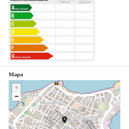
Mapa
+
−