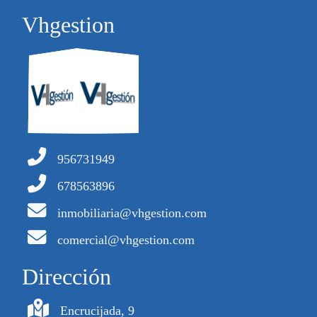
Vhgestion
956731949
678563896
inmobiliaria@vhgestion.com
comercial@vhgestion.com
Dirección
Encrucijada, 9