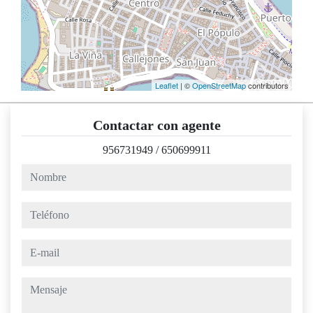
Leaflet
| ©
OpenStreetMap
contributors
Contactar con agente
956731949
/
650699911
nombre
teléfono
e-mail
mensaje