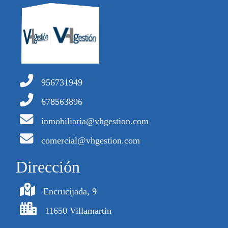
956731949
678563896
inmobiliaria@vhgestion.com
comercial@vhgestion.com
Dirección
Encrucijada, 9
11650 Villamartin