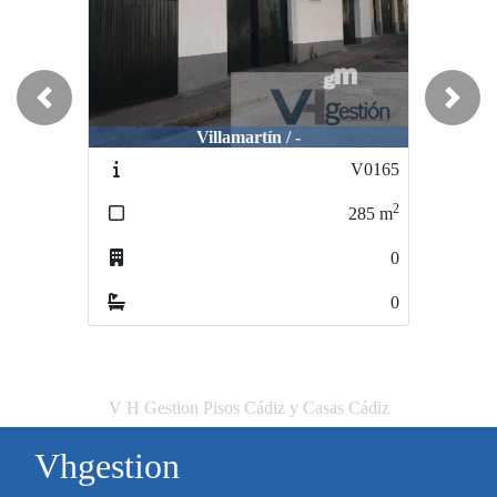
Previous
Next
Villamartín / -
V0165
2
285
m
0
0
V H Gestion Pisos Cádiz y Casas Cádiz
Vhgestion