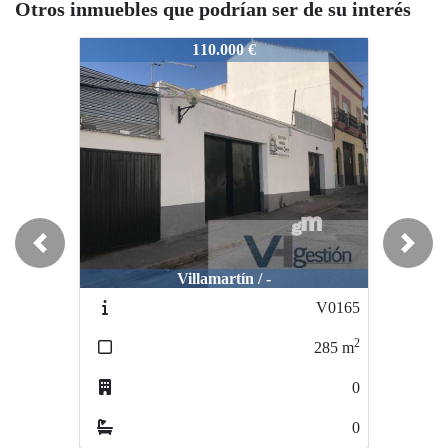
Otros inmuebles que podrían ser de su interés
V0606
V0606
110.000 €
125.000 €
Previous
Next
Villamartín / -
Villamartín / -
V0165
v00
2
285
m
159
0
0