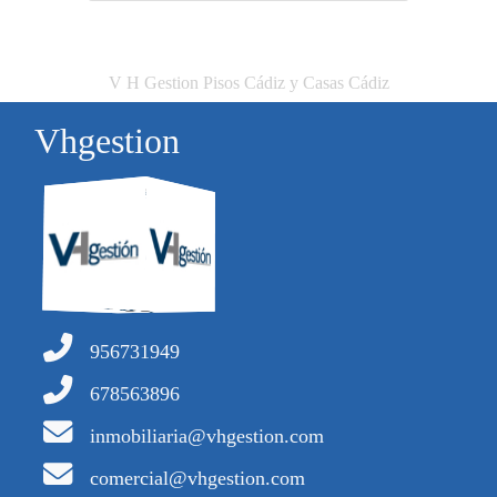
V H Gestion Pisos Cádiz y Casas Cádiz
Vhgestion
956731949
678563896
inmobiliaria@vhgestion.com
comercial@vhgestion.com