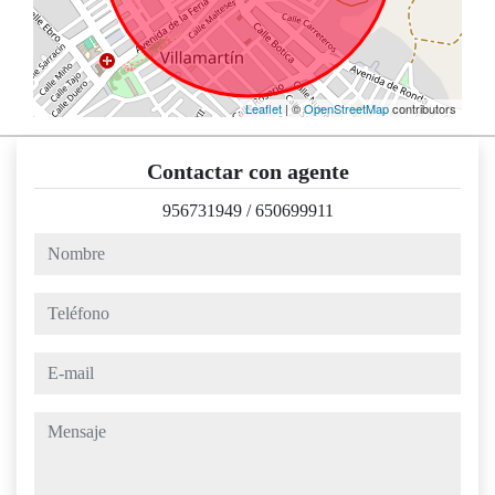
Leaflet
| ©
OpenStreetMap
contributors
Contactar con agente
956731949
/
650699911
nombre
teléfono
e-mail
mensaje