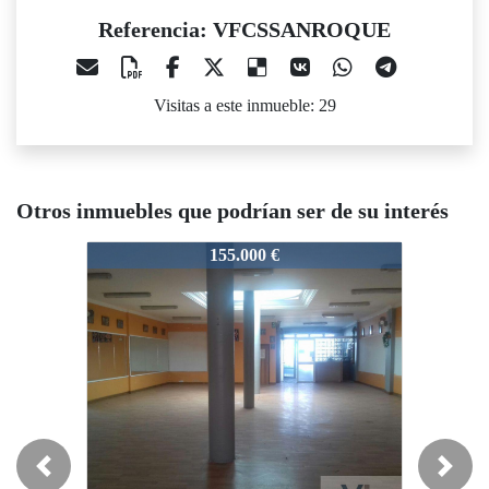
Referencia: VFCSSANROQUE
Visitas a este inmueble: 29
Otros inmuebles que podrían ser de su interés
VFCSSANROQUE
VFCSSANROQUE
155.000 €
254.500 €
Previous
Next