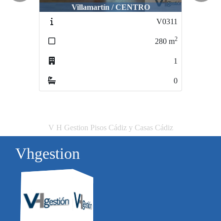
Villamartín / CENTRO
Villamartín / Avenida
V0311
VS0605111
2
280
m
5200
1
0
V H Gestion Pisos Cádiz y Casas Cádiz
Vhgestion