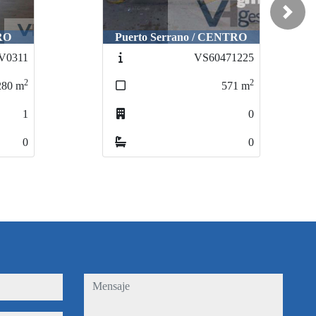
Next
erto Serrano / CENTRO
uerto Serrano / CENTRO
Bornos / molino a
Bornos / molino 
VS60471225
VS60471225
VS6
VS
2
2
571
571
m
m
0
0
0
0
mensaje