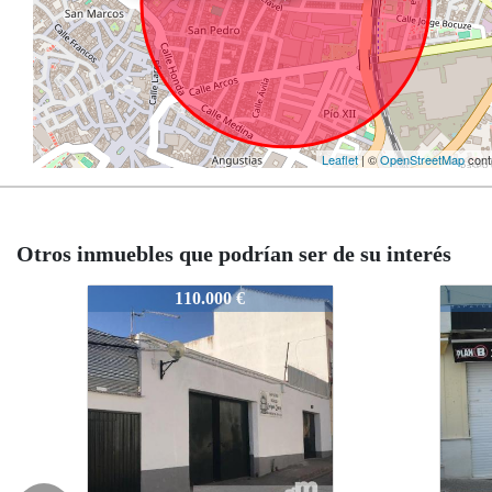
Leaflet
| ©
OpenStreetMap
cont
Otros inmuebles que podrían ser de su interés
43
JAS60732343
JAS60732343
0.000 €
125.000 €
125.000 €