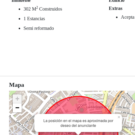
Inmueble
Edificio
2
Extras
302 M
Construidos
Acepta
1 Estancias
Semi reformado
Mapa
+
−
×
La posición en el mapa es aproximada por
deseo del anunciante