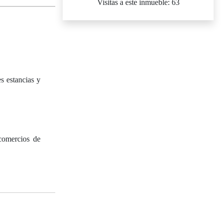
Visitas a este inmueble: 63
s estancias y
 comercios de