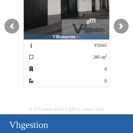
Previous
Next
Villamartín / -
V0165
2
285
m
0
0
V H Gestion Pisos Cádiz y Casas Cádiz
Vhgestion