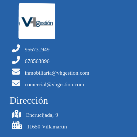
956731949
678563896
inmobiliaria@vhgestion.com
comercial@vhgestion.com
Dirección
Encrucijada, 9
11650 Villamartin