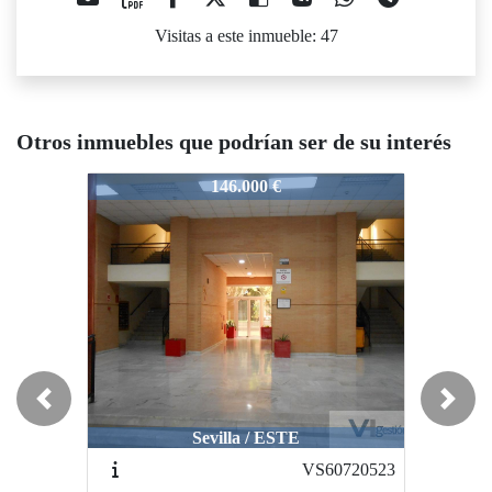
Visitas a este inmueble: 47
Otros inmuebles que podrían ser de su interés
VS60530082
VS60530082
146.000 €
87.000 €
Previous
Next
Sevilla / ESTE
Bormujos / CENTRO
VS60720523
vS60479940