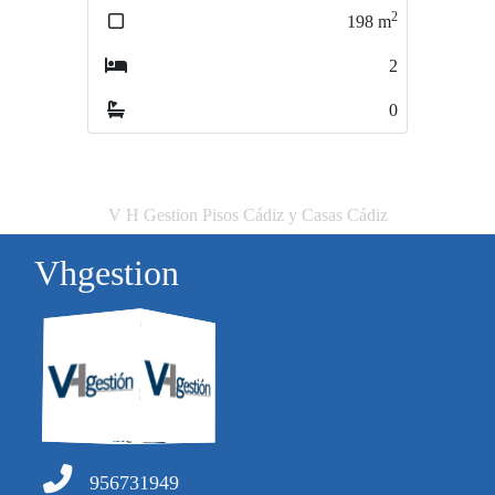
2
2
198
m
137
m
2
1
0
0
V H Gestion Pisos Cádiz y Casas Cádiz
Vhgestion
956731949