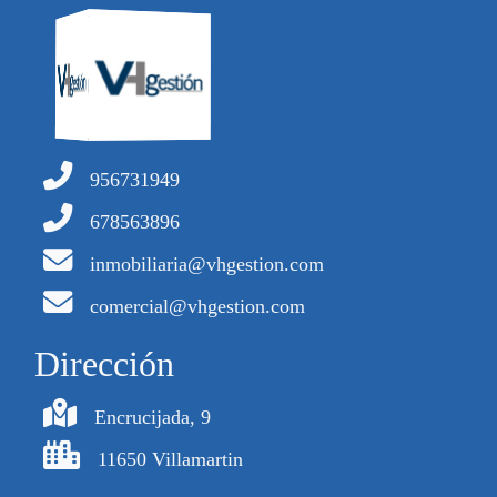
956731949
678563896
inmobiliaria@vhgestion.com
comercial@vhgestion.com
Dirección
Encrucijada, 9
11650 Villamartin