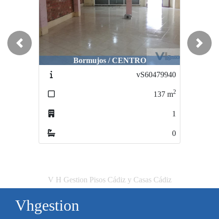
Previous
Next
Bormujos / CENTRO
vS60479940
2
137
m
1
0
V H Gestion Pisos Cádiz y Casas Cádiz
Vhgestion