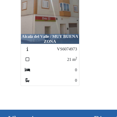
Alcalá del Valle / MUY BUENA
ZONA
VS6074973
2
21
m
0
0