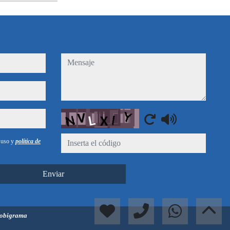
mensaje
Captcha
e uso y
política de
Enviar
obigrama