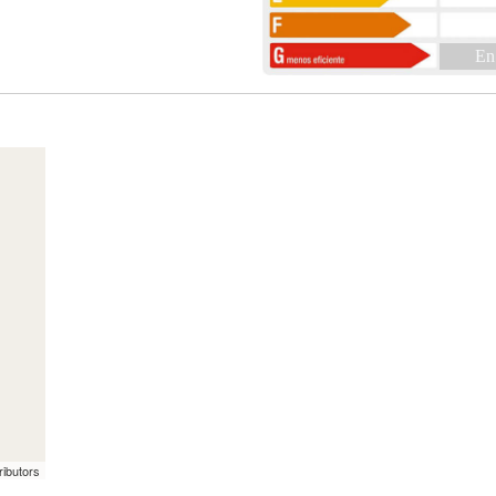
En
ributors