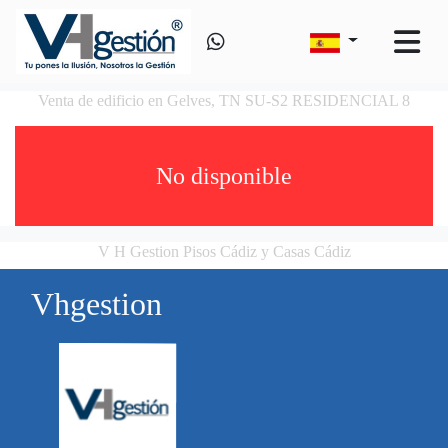
Venta de edificio en Gelves, TN SU-S2 RESIDENCIAL 8
No disponible
V H Gestion Pisos Cádiz y Casas Cádiz
Vhgestion