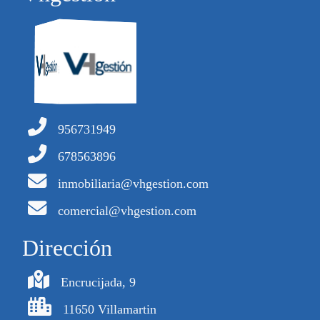
956731949
678563896
inmobiliaria@vhgestion.com
comercial@vhgestion.com
Dirección
Encrucijada, 9
11650 Villamartin