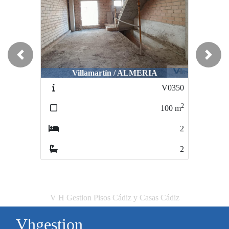
Previous
Next
Villamartín / ALMERIA
V0350
2
100
m
2
2
V H Gestion Pisos Cádiz y Casas Cádiz
Vhgestion