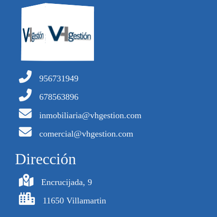
956731949
678563896
inmobiliaria@vhgestion.com
comercial@vhgestion.com
Dirección
Encrucijada, 9
11650 Villamartin