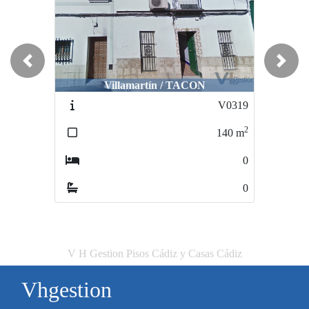
Previous
Next
Villamartín / TACON
V0319
2
140
m
0
0
V H Gestion Pisos Cádiz y Casas Cádiz
Vhgestion