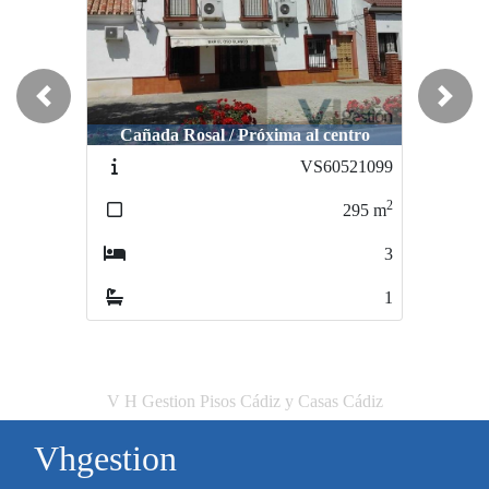
Previous
Next
Cañada Rosal / Próxima al centro
VS60521099
2
295
m
3
1
V H Gestion Pisos Cádiz y Casas Cádiz
Vhgestion