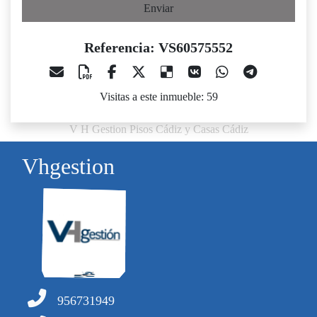
Enviar
Referencia: VS60575552
Visitas a este inmueble: 59
V H Gestion Pisos Cádiz y Casas Cádiz
Vhgestion
956731949