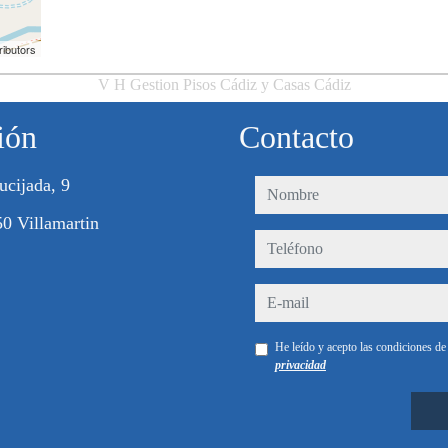
ributors
V H Gestion Pisos Cádiz y Casas Cádiz
ión
Contacto
ucijada, 9
nombre
0 Villamartin
teléfono
e-mail
He leído y acepto las condiciones d
privacidad