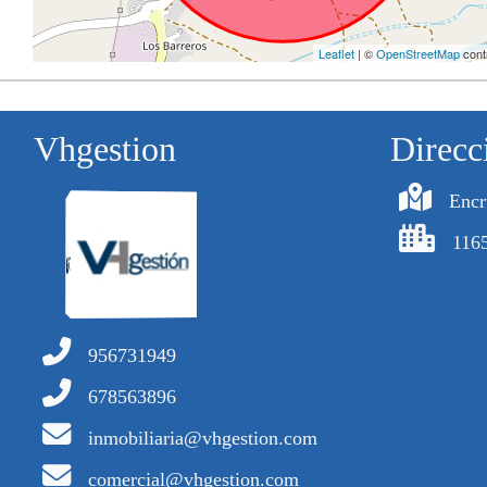
Leaflet
| ©
OpenStreetMap
cont
Vhgestion
Direcc
Encr
1165
956731949
678563896
inmobiliaria@vhgestion.com
comercial@vhgestion.com