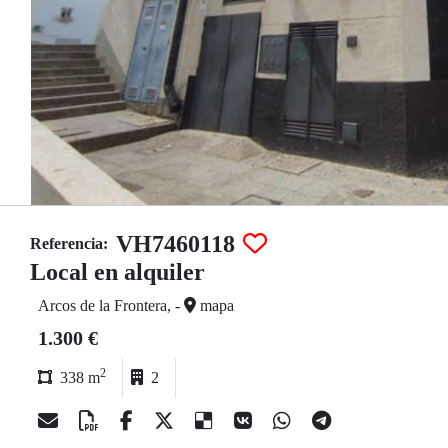
VH7460118
Referencia:
Local en alquiler
Arcos de la Frontera, -
mapa
1.300 €
2
338 m
2